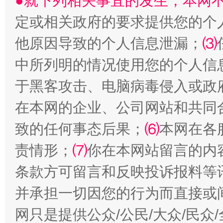
●就下列相关事宜的发生，本网
定或相关政府的要求提供您的个
受贿1.44亿！段成刚被判无期
从幼儿
他原因导致的个人信息泄漏；
⑶
中所列明的情况使用您的个人信
于黑客攻击、电脑病毒侵入或政
在本网的企业、公司网站和共同
致的任何事态后果；
⑹
本网在各
责情形；
⑺
你在本网站留言的内
全民健身五年计划来了！等你上场
条款方可留言和反映投诉报料等
并承担一切因您的行为而直接或
网只是提供公众/公民/大众/民