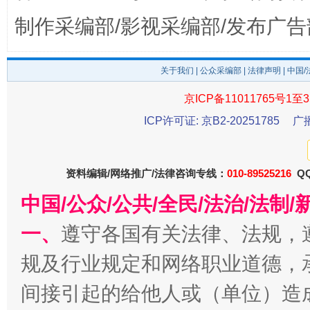
制作采编部/影视采编部/发布广告
关于我们
|
公众采编部
|
法律声明
| 中国
京ICP备11011765号1至3
东山县通报“牛蛙产品抗生素超标问题”
法
ICP许可证: 京B2-20251785
广
资料编辑/网络推广/法律咨询专线：
010-89525216
QQ
中国/公众/公共/全民/法治/法
一、
遵守各国有关法律、法规，
规及行业规定和网络职业道德，
间接引起的给他人或（单位）造
千年窑火 生生不息
一