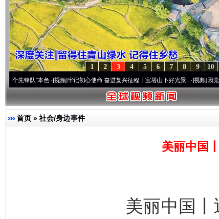
1
2
3
4
5
6
7
8
9
10
队”本色
·[视频]
牢记初心使命 奋进复兴征程丨宝塔山下好光景..
·[视频]
因党而生 为党而
首页
»
社会/身边事件
美丽中国丨
美丽中国丨