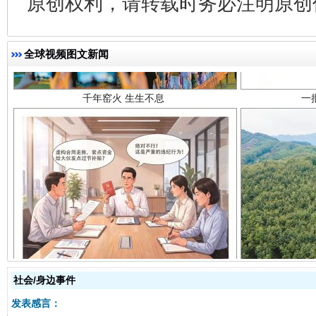
原创权利，请转载时务必注明原创作
千年窑火 生生不息
一
全球视频图文新闻
揭开“小金库”的免责幌子
社会/身边事件
发表感言：