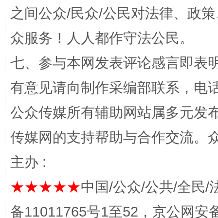
之间公众/民众/公民对法律、政
众服务！人人都作守法公民。
“蜀中异人”王建安的艺术幻境
七、参与本网发表评论感言即表明
有意见请向制作采编部联系，电话：0
公众传媒所有辅助网站属多元发
传媒网的支持帮助与合作交流。
主办 :
完善运行机制助力责任有效落实
一纸欠条
★★★★★
中国/公众/公共/全民/
备11011765号1至52，京公网安备：