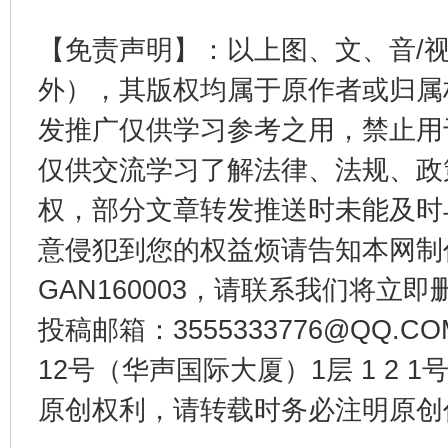
【免责声明】：以上图、文、音/
外），其版权均属于原作者或归属
发推广仅供学习参考之用，禁止用
东山县通报“牛蛙产品抗生素超标问题”
法
仅供交流学习了解法律、法规、政
权，部分文章转发推送时未能及时
意侵犯到您的权益烦请告知本网制作采编
GAN160003，请联系我们将立即删
投稿邮箱：3555333776@QQ
12号（华声国际大厦）1层 1 2
千年窑火 生生不息
一
原创权利，请转载时务必注明原创作