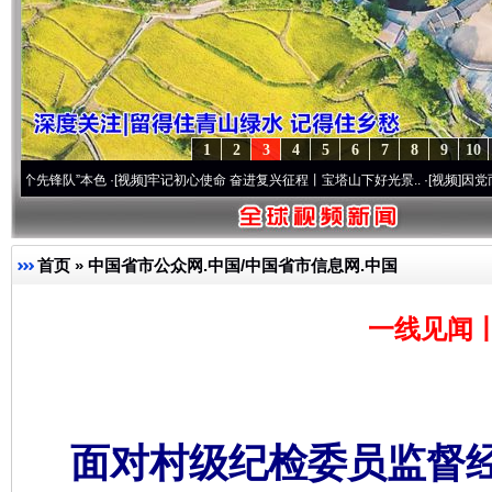
1
2
3
4
5
6
7
8
9
10
”本色
·[视频]
牢记初心使命 奋进复兴征程丨宝塔山下好光景..
·[视频]
因党而生 为党而战
首页
»
中国省市公众网.中国/中国省市信息网.中国
一线见闻
面对村级纪检委员监督