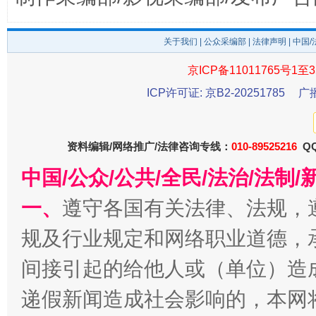
关于我们
|
公众采编部
|
法律声明
| 中国
东山县通报“牛蛙产品抗生素超标问题”
法
京ICP备11011765号1至3
ICP许可证: 京B2-20251785
广
资料编辑/网络推广/法律咨询专线：
010-89525216
QQ
中国/公众/公共/全民/法治/法
一、
遵守各国有关法律、法规，
规及行业规定和网络职业道德，
千年窑火 生生不息
一
间接引起的给他人或（单位）造
递假新闻造成社会影响的，本网