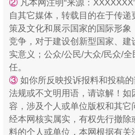
②
凡本网注明“来源：XXXXX
自其它媒体，转载目的在于传递
策及文化和展示国家的国际形象
竞争，对于建设创新型国家、建
扯下公款旅游的“隐身衣”
如何以同
实意义；公众/公民/大众/民众
任。
③
如你所反映投诉报料和投稿的
法规或不文明用语，请谅解！如
容，涉及个人或单位版权和其它
经本网核实属实，有权先行撤除
“蜀中异人”王建安的艺术幻境
料的个人或单位，本网根据有关