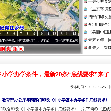
事关公共资
《生态环境监
读
四部门印发
多部门联合部
《美丽中国建
4
5
6
7
8
9
10
11
12
13
14
15
未来五年，
.
·[视频]
因党而生 为党而战——百年“纪”事⑧加强纪律..
·[视频]
牢记初心使命 奋进复兴征
事关人工智
中小学办学条件，最新20条“底线要求”来了
发布时间：2026-05-25 
教育部办公厅等四部门印发《中小学基本办学条件底线要求》
联合印发《中小学基本办学条件底线要求》（以下简称《底线