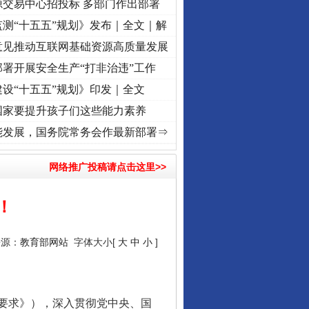
源交易中心招投标 多部门作出部署
测“十五五”规划》发布｜全文｜解
意见推动互联网基础资源高质量发展
署开展安全生产“打非治违”工作
设“十五五”规划》印发｜全文
国家要提升孩子们这些能力素养
程丨“转折之城”激荡..
·[视频]
牢记初心使命 奋进复兴征程丨红船起航处 潮起..
·[视频]
能发展，国务院常务会作最新部署⇒
网络推广投稿请点击这里>>
！
来源：
教育部网站
字体大小[
大
中
小
]
要求》），深入贯彻党中央、国