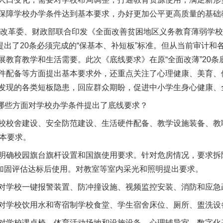
保障学校办学条件达到基本要求，办好更加公平更高质量的基础
改革委、财政部联合印发《全面改善贫困地区义务教育薄弱学校
，提出了20条必须完成的“保基本、补短板”标准。但从当前审计
展教育教学和生活需要。此次《底线要求》在原“全面改薄”20
件配备等方面提出基本要求外，还重点关注了心理健康、美育、
发现的各类短板隐患，回应群众期盼，促进中小学生身心健康、
哪些方面对学校办学条件提出了底线要求？
校舍建设、安全防范建设、生活硬件配备、教学设施装备、教
基本要求。
确校园旗台旗杆设置和国旗使用要求。针对危房情况，要求拆
加固评估达标后使用。对教室等室内采光和照明提出要求。
学校一键报警装置、防冲撞设施、视频监控安装、消防和应急
实
一纸欠条伤亲情 巡回调解促和解..
学校饮用水和寄宿制学校食堂、学生宿舍床位、厕所、盥洗设
学校课桌椅、体育活动场地和设施设备、心理辅导室、数字化