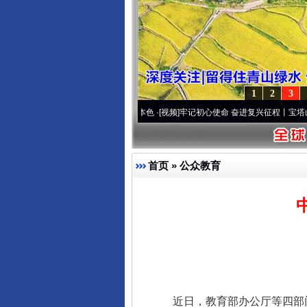
1
2
3
..
·[视频]
永葆“两个先锋队”本色
·[视频]
牢记初心使命 奋进复兴征程丨宝塔山下好光景.
首页
»
公众教育
近日，教育部办公厅等四部门