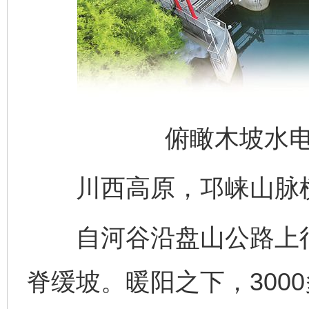
俯瞰木坡水
川西高原，邛崃山脉横
自河谷沿盘山公路上行，
脊缓坡。暖阳之下，300