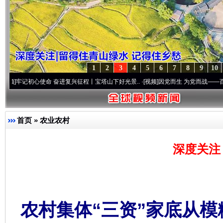
1
2
3
4
5
6
7
8
9
10
初心使命 奋进复兴征程丨宝塔山下好光景..
·[视频]
因党而生 为党而战——百年“纪”事⑧加
首页
»
农业农村
深度关注
农村集体“三资”家底从